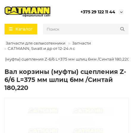
+375 29 122 11 44
Каталог
Запчасти для сельхозтехники
Запчасти
в
CATMANN, Swatt и др от 12-24 л.с
е
ы (муфты) сцепления Z-6/6 L=375 мм шлиц 6мм /Синтай 180,220
Вал корзины (муфты) сцепления Z-
6/6 L=375 мм шлиц 6мм /Синтай
180,220