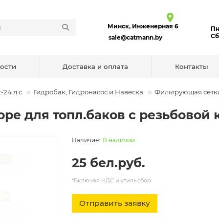
Минск, Инженерная 6
Пн
Сб
sale@catmann.by
ости
Доставка и оплата
Контакты
-24 л.с
Гидробак, Гидронасос и Навеска
Фильтрующая сетка
оре для топл.баков с резьбовой
В наличии
25 бел.руб.
*Включая НДС и утиль.сбор
Отправить заявку