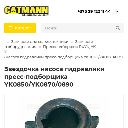
+375 29 122 11 44
Каталог
лог
Запчасти для сельхозтехники
Запчасти
ного оборудования
Прессподборщик RXYK, YK,
0870
ка насоса гидравлики пресс-подборщика YK0850/YK0870/0890
Звездочка насоса гидравлики
пресс-подборщика
YK0850/YK0870/0890