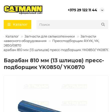
+375 29 122 11 44
Каталог
Каталог
Запчасти для сельхозтехники
Запчасти
я навесного оборудования
Прессподборщик RXYK, YK,
ar 0850/0870
Барабан 810 мм (13 шлицов) пресс-подборщик YK0850/ YK0870
Барабан 810 мм (13 шлицов) пресс-
подборщик YK0850/ YK0870