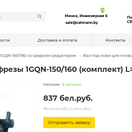
Минск, Инженерная 6
Пн
Сб
sale@catmann.by
ости
Доставка и оплата
Контакты
1GQN-160/180 со средним редуктором
Вал под ножи для почво
резы 1GQN-150/160 (комплект) L
В наличии
837 бел.руб.
*Включая НДС и утиль.сбор
Отправить заявку