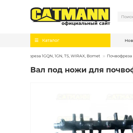
Каталог
Нов
ания
Почвофреза 1GQN, 1GN, TS, WIRAX, Bomet
Почвофреза 
Вал под ножи для почвоф