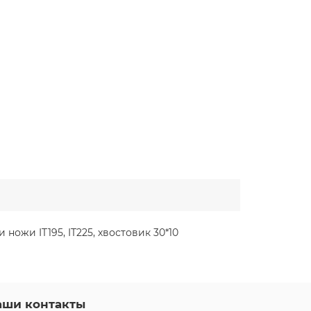
ожи IT195, IT225, хвостовик 30*10
аши контакты