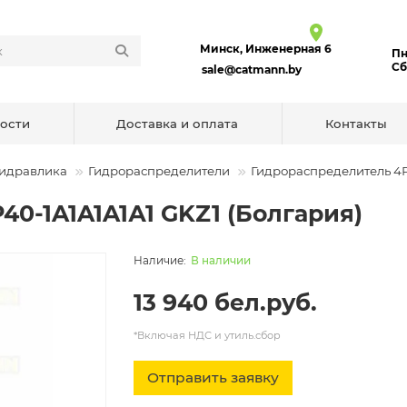
Минск, Инженерная 6
Пн
Сб
sale@catmann.by
ости
Доставка и оплата
Контакты
Гидравлика
Гидрораспределители
Гидрораспределитель 4Р4
0-1A1A1A1А1 GKZ1 (Болгария)
В наличии
13 940 бел.руб.
*Включая НДС и утиль.сбор
Отправить заявку